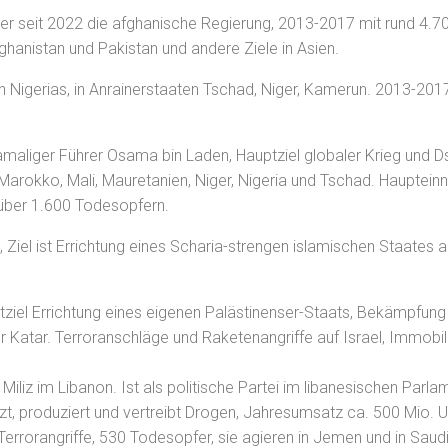
wieder seit 2022 die afghanische Regierung, 2013-2017 mit rund 4
fghanistan und Pakistan und andere Ziele in Asien.
en Nigerias, in Anrainerstaaten Tschad, Niger, Kamerun. 2013-201
damaliger Führer Osama bin Laden, Hauptziel globaler Krieg und
n, Marokko, Mali, Mauretanien, Niger, Nigeria und Tschad. Haupte
 über 1.600 Todesopfern.
, Ziel ist Errichtung eines Scharia-strengen islamischen Staates
ptziel Errichtung eines eigenen Palästinenser-Staats, Bekämpfung
 Katar. Terroranschläge und Raketenangriffe auf Israel, Immobil
 Miliz im Libanon. Ist als politische Partei im libanesischen Parlam
tzt, produziert und vertreibt Drogen, Jahresumsatz ca. 500 Mio. U
 Terrorangriffe, 530 Todesopfer, sie agieren in Jemen und in Saudi