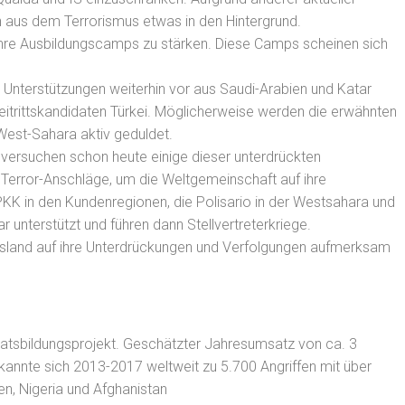
n aus dem Terrorismus etwas in den Hintergrund.
 ihre Ausbildungscamps zu stärken. Diese Camps scheinen sich
n Unterstützungen weiterhin vor aus Saudi-Arabien und Katar
trittskandidaten Türkei. Möglicherweise werden die erwähnten
 West-Sahara aktiv geduldet.
versuchen schon heute einige dieser unterdrückten
 Terror-Anschläge, um die Weltgemeinschaft auf ihre
PKK in den Kundenregionen, die Polisario in der Westsahara und
unterstützt und führen dann Stellvertreterkriege.
Russland auf ihre Unterdrückungen und Verfolgungen aufmerksam
 Staatsbildungsprojekt. Geschätzter Jahresumsatz von ca. 3
kannte sich 2013-2017 weltweit zu 5.700 Angriffen mit über
en, Nigeria und Afghanistan