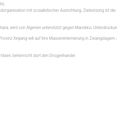
s).
ndorganisation mit sozialistischer Ausrichtung, Zielsetzung ist d
sahara, wird von Algerien unterstützt gegen Marokko, Unterdrück
Provinz Xinjiang will auf ihre Masseninternierung in Zwangslager
olumbien, beherrscht dort den Drogenhandel.