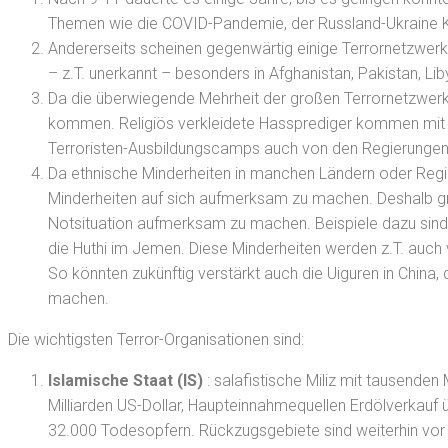
Themen wie die COVID-Pandemie, der Russland-Ukraine Kri
Andererseits scheinen gegenwärtig einige Terrornetzwerk
– z.T. unerkannt – besonders in Afghanistan, Pakistan, Li
Da die überwiegende Mehrheit der großen Terrornetzwerke 
kommen. Religiös verkleidete Hassprediger kommen mit s
Terroristen-Ausbildungscamps auch von den Regierungen in
Da ethnische Minderheiten in manchen Ländern oder Regi
Minderheiten auf sich aufmerksam zu machen. Deshalb gre
Notsituation aufmerksam zu machen. Beispiele dazu sind d
die Huthi im Jemen. Diese Minderheiten werden z.T. auch 
So könnten zukünftig verstärkt auch die Uiguren in Chin
machen.
Die wichtigsten Terror-Organisationen sind:
Islamische Staat (IS)
: salafistische Miliz mit tausenden
Milliarden US-Dollar, Haupteinnahmequellen Erdölverkauf
32.000 Todesopfern. Rückzugsgebiete sind weiterhin vor al