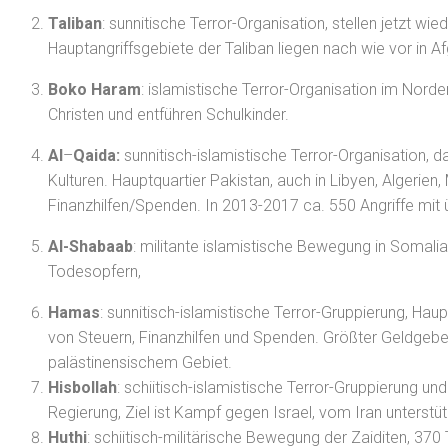
Taliban
: sunnitische Terror-Organisation, stellen jetzt 
Hauptangriffsgebiete der Taliban liegen nach wie vor in A
Boko Haram
: islamistische Terror-Organisation im Nord
Christen und entführen Schulkinder.
Al
–
Qaida:
sunnitisch-islamistische Terror-Organisation, 
Kulturen. Hauptquartier Pakistan, auch in Libyen, Algerie
Finanzhilfen/Spenden. In 2013-2017 ca. 550 Angriffe mit
Al-Shabaab
: militante islamistische Bewegung in Somalia
Todesopfern,
Hamas
: sunnitisch-islamistische Terror-Gruppierung, Hau
von Steuern, Finanzhilfen und Spenden. Größter Geldgeber
palästinensischem Gebiet.
Hisbollah
: schiitisch-islamistische Terror-Gruppierung und
Regierung, Ziel ist Kampf gegen Israel, vom Iran unterstü
Huthi
: schiitisch-militärische Bewegung der Zaiditen, 370