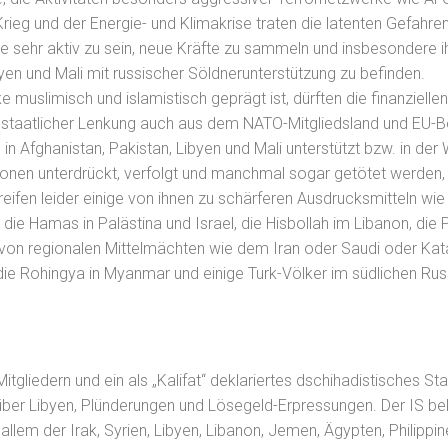
eg und der Energie- und Klimakrise traten die latenten Gefahre
e sehr aktiv zu sein, neue Kräfte zu sammeln und insbesondere
byen und Mali mit russischer Söldnerunterstützung zu befinden.
muslimisch und islamistisch geprägt ist, dürften die finanzielle
taatlicher Lenkung auch aus dem NATO-Mitgliedsland und EU-Bei
 Afghanistan, Pakistan, Libyen und Mali unterstützt bzw. in der
onen unterdrückt, verfolgt und manchmal sogar getötet werden, 
ifen leider einige von ihnen zu schärferen Ausdrucksmitteln wie
ie Hamas in Palästina und Israel, die Hisbollah im Libanon, die 
von regionalen Mittelmächten wie dem Iran oder Saudi oder Katar 
a, die Rohingya in Myanmar und einige Turk-Völker im südlichen 
 Mitgliedern und ein als „Kalifat“ deklariertes dschihadistisches
 über Libyen, Plünderungen und Lösegeld-Erpressungen. Der IS be
lem der Irak, Syrien, Libyen, Libanon, Jemen, Ägypten, Philippin