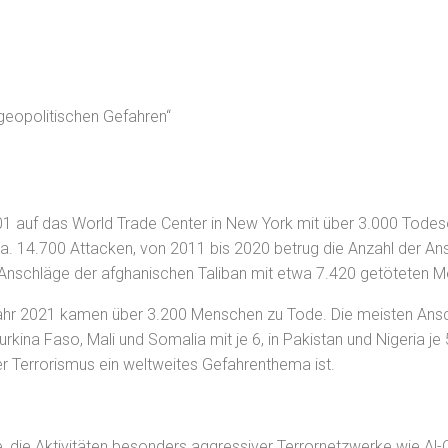
geopolitischen
Gefahren“
auf das World Trade Center in New York mit über 3.000 Todesopf
ca. 14.700 Attacken, von 2011 bis 2020 betrug die Anzahl der An
Anschläge der afghanischen Taliban mit etwa 7.420 getöteten Me
hr 2021 kamen über 3.200 Menschen zu Tode. Die meisten Anschlä
na Faso, Mali und Somalia mit je 6, in Pakistan und Nigeria je 5
er Terrorismus ein weltweites Gefahrenthema ist.
e, die Aktivitäten besonders aggressiver Terrornetzwerke wie Al-