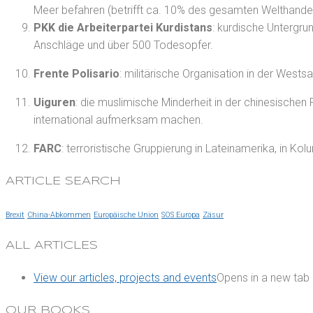
Meer befahren (betrifft ca. 10% des gesamten Welthandel
PKK die Arbeiterpartei Kurdistans
: kurdische Untergru
Anschläge und über 500 Todesopfer.
Frente Polisario
: militärische Organisation in der West
Uiguren
: die muslimische Minderheit in der chinesischen 
international aufmerksam machen.
FARC
: terroristische Gruppierung in Lateinamerika, in K
ARTICLE SEARCH
Brexit
China-Abkommen
Europäische Union
SOS Europa
Zäsur
ALL ARTICLES
View our articles, projects and events
Opens in a new tab
OUR BOOKS