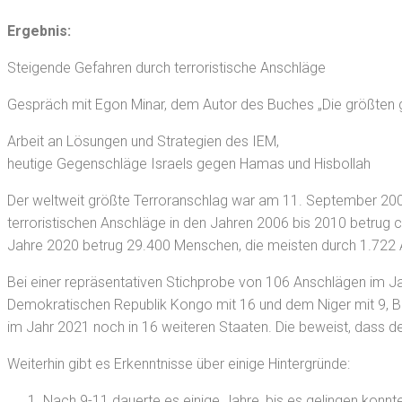
Ergebnis:
Steigende Gefahren durch terroristische Anschläge
Gespräch mit
Egon Minar,
dem Autor des Buches „Die größten 
Arbeit an Lösungen und Strategien des IEM,
heutige Gegenschläge Israels gegen Hamas und Hisbollah
Der weltweit größte Terroranschlag war am 11. September 2001 
terroristischen Anschläge in den Jahren 2006 bis 2010 betrug 
Jahre 2020 betrug 29.400 Menschen, die meisten durch 1.722 
Bei einer repräsentativen Stichprobe von 106 Anschlägen im Ja
Demokratischen Republik Kongo mit 16 und dem Niger mit 9, Burki
im Jahr 2021 noch in 16 weiteren Staaten. Die beweist, dass d
Weiterhin gibt es Erkenntnisse über einige Hintergründe:
Nach 9-11 dauerte es einige Jahre, bis es gelingen konnt