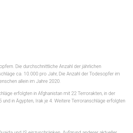
ern. Die durchschnittliche Anzahl der jährlichen
schläge ca. 10.000 pro Jahr, Die Anzahl der Todesopfer im
nschen allein im Jahre 2020.
ge erfolgten in Afghanistan mit 22 Terrorakten, in der
 und in Ägypten, Irak je 4. Weitere Terroranschläge erfolgten
Quaida und IS einzuschränken. Aufgrund anderer aktueller